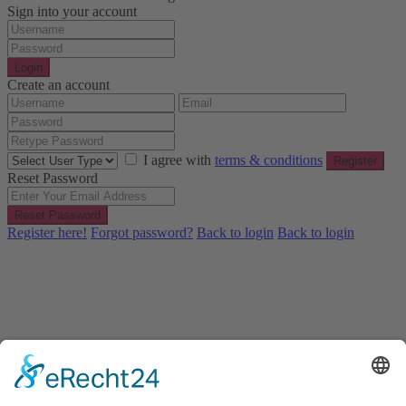
Sign into your account
Login
Create an account
I agree with
terms & conditions
Register
Reset Password
Reset Password
Register here!
Forgot password?
Back to login
Back to login