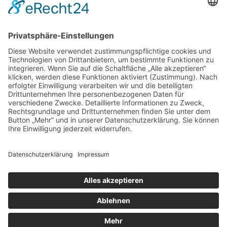
Contact Us
Use the form below to contact us!
I consent to the
GDPR Terms
Send
Lichtdurchflutete Wohnung in der Auricher Innenstadt!
Baugrundstück inmitten der Wittmunder Innenstadt
Compare Listings
Compare
×
Bitte bestätigen