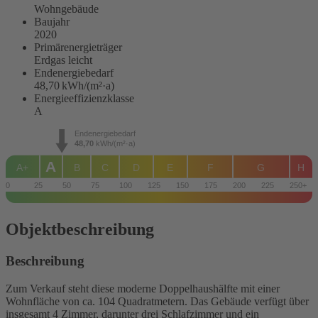
Wohngebäude
Baujahr
2020
Primärenergieträger
Erdgas leicht
Endenergie­bedarf
48,70 kWh/(m²·a)
Energie­effizienz­klasse
A
Endenergiebedarf
48,70
kWh/(m²·a)
A
A+
B
C
D
E
F
G
H
0
25
50
75
100
125
150
175
200
225
250+
Objekt­beschreibung
Beschreibung
Zum Verkauf steht diese moderne Doppelhaushälfte mit einer
Wohnfläche von ca. 104 Quadratmetern. Das Gebäude verfügt über
insgesamt 4 Zimmer, darunter drei Schlafzimmer und ein