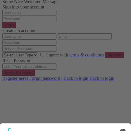
Some Nice Welcome Message
Sign into your account
Login
Create an account
I agree with
terms & conditions
Register
Reset Password
Reset Password
Register here!
Forgot password?
Back to login
Back to login