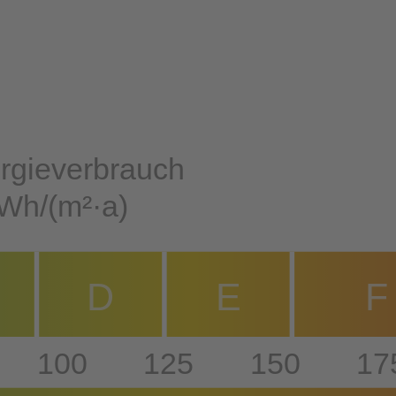
rgieverbrauch
Wh/(m²·a)
D
E
F
100
125
150
17