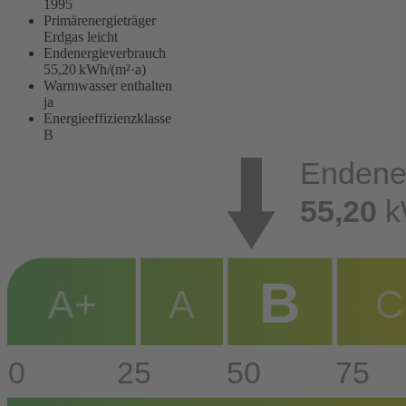
1995
Primärenergieträger
Erdgas leicht
Endenergie­verbrauch
55,20 kWh/(m²·a)
Warmwasser enthalten
ja
Energie­effizienz­klasse
B
Endene
55,20
k
B
A+
A
C
0
25
50
75