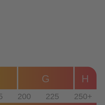
G
H
5
200
225
250+