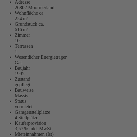
Adresse
26802 Moormerland
Wohnfläche ca.
224 m²
Grund­stück ca.
616 m²
Zimmer
10
Terrassen
1
Wesentlicher Energieträger
Gas
Baujahr
1995
Zustand
gepflegt
Bauweise
Massiv
Status
vermietet
Garagen­stellplätze
4 Stellplätze
Käufer­provision
3,57 % inkl. MwSt.
Mieteinnahmen (Ist)