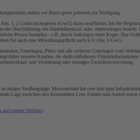
ungstermins stehen wir Ihnen gerne jederzeit zur Verfügung.
Abs. 1, 2 Geldwäschegesetz (GwG) dazu verpflichtet, bei der Begründu
e an der Durchführung des Immobilienkauf- oder -mietvertrages besteht. 
türliche Person handeln) – z.B. durch Anfertigen einer Kopie. Das Gel
haben Sie auch eine Mitwirkungspflicht nach § 11 Abs. 6 GwG.
mationen, Unterlagen, Pläne und alle weiteren Unterlagen vom Verkäuf
iegt daher unseren Kunden, die darin enthaltenen Objektinformationen 
wischenverkauf- und Vermietung oder sonstiger Zwischenverwertung.
 ruhiger Siedlungslage. Moormerland hat eine sehr gute Infrastruktur
 zentrale Lage zwischen den Kreisstädten Leer, Emden und Aurich sow
 auf externe Website)