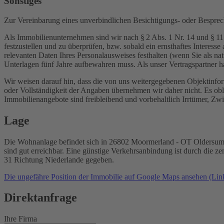
Sonstiges
Zur Vereinbarung eines unverbindlichen Besichtigungs- oder Besprech
Als Immobilienunternehmen sind wir nach § 2 Abs. 1 Nr. 14 und § 11 
festzustellen und zu überprüfen, bzw. sobald ein ernsthaftes Interess
relevanten Daten Ihres Personalausweises festhalten (wenn Sie als na
Unterlagen fünf Jahre aufbewahren muss. Als unser Vertragspartner 
Wir weisen darauf hin, dass die von uns weitergegebenen Objektinfor
oder Vollständigkeit der Angaben übernehmen wir daher nicht. Es obl
Immobilienangebote sind freibleibend und vorbehaltlich Irrtümer, Z
Lage
Die Wohnanlage befindet sich in 26802 Moormerland - OT Oldersum in
sind gut erreichbar. Eine günstige Verkehrsanbindung ist durch die
31 Richtung Niederlande gegeben.
Die ungefähre Position der Immobilie auf Google Maps ansehen (Link
Direktanfrage
Ihre Firma