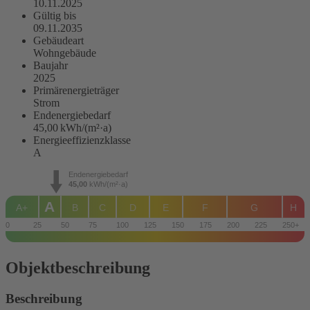
10.11.2025
Gültig bis
09.11.2035
Gebäudeart
Wohngebäude
Baujahr
2025
Primärenergieträger
Strom
Endenergie­bedarf
45,00 kWh/(m²·a)
Energie­effizienz­klasse
A
Endenergiebedarf
45,00
kWh/(m²·a)
A
A+
B
C
D
E
F
G
H
0
25
50
75
100
125
150
175
200
225
250+
Objekt­beschreibung
Beschreibung