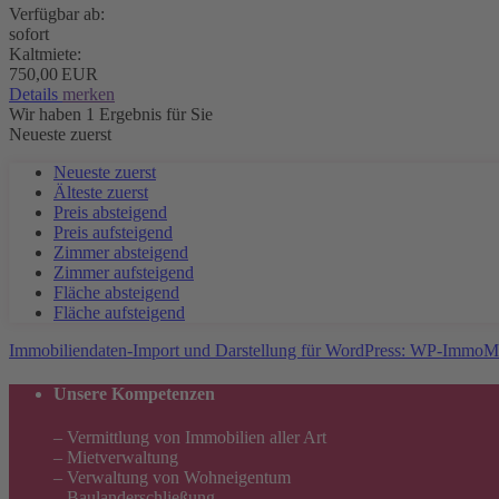
Verfügbar ab:
sofort
Kaltmiete:
750,00 EUR
Details
merken
Wir haben 1 Ergebnis für Sie
Neueste zuerst
Neueste zuerst
Älteste zuerst
Preis absteigend
Preis aufsteigend
Zimmer absteigend
Zimmer aufsteigend
Fläche absteigend
Fläche aufsteigend
Immobiliendaten-Import und Darstellung für WordPress: WP-ImmoM
Unsere Kompetenzen
– Vermittlung von Immobilien aller Art
– Mietverwaltung
– Verwaltung von Wohneigentum
– Baulanderschließung