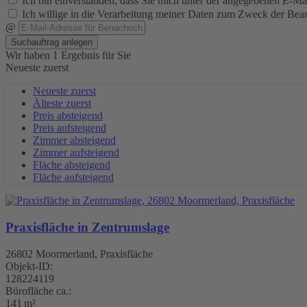
Ich bin einverstanden, dass Sie mich unter der angegebenen E-Ma
Ich willige in die Verarbeitung meiner Daten zum Zweck der Bea
@
Suchauftrag anlegen
Wir haben 1 Ergebnis für Sie
Neueste zuerst
Neueste zuerst
Älteste zuerst
Preis absteigend
Preis aufsteigend
Zimmer absteigend
Zimmer aufsteigend
Fläche absteigend
Fläche aufsteigend
Praxisfläche in Zentrumslage
26802 Moormerland, Praxisfläche
Objekt-ID:
128224119
Bürofläche ca.:
141 m²