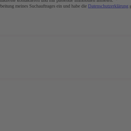
iladresse kontaktieren und mir passende Immobilien anbieten. *
rbeitung meines Suchauftrages ein und habe die
Datenschutzerklärung
g