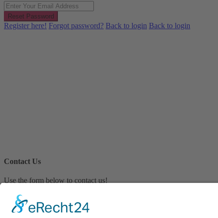
Reset Password
Register here!
Forgot password?
Back to login
Back to login
Contact Us
Use the form below to contact us!