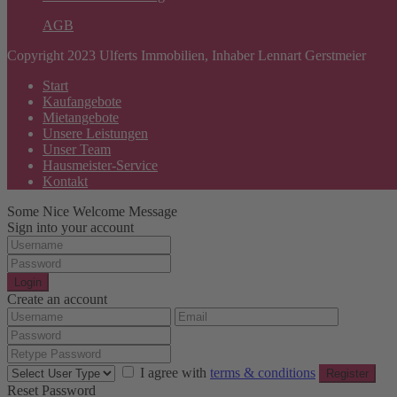
AGB
Copyright 2023 Ulferts Immobilien, Inhaber Lennart Gerstmeier
Start
Kaufangebote
Mietangebote
Unsere Leistungen
Unser Team
Hausmeister-Service
Kontakt
Some Nice Welcome Message
Sign into your account
Login
Create an account
I agree with
terms & conditions
Register
Reset Password