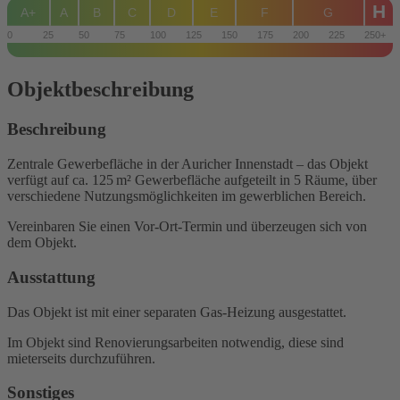
H
A+
A
B
C
D
E
F
G
0
25
50
75
100
125
150
175
200
225
250+
Objekt­beschreibung
Beschreibung
Zentrale Gewerbefläche in der Auricher Innenstadt – das Objekt
verfügt auf ca. 125 m² Gewerbefläche aufgeteilt in 5 Räume, über
verschiedene Nutzungsmöglichkeiten im gewerblichen Bereich.
Vereinbaren Sie einen Vor-Ort-Termin und überzeugen sich von
dem Objekt.
Ausstattung
Das Objekt ist mit einer separaten Gas-Heizung ausgestattet.
Im Objekt sind Renovierungsarbeiten notwendig, diese sind
mieterseits durchzuführen.
Sonstiges