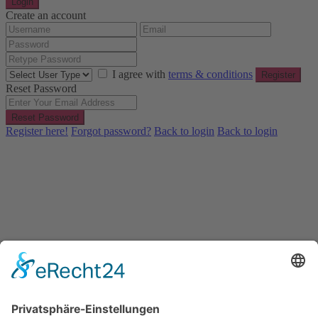
Login
Create an account
I agree with
terms & conditions
Register
Reset Password
Reset Password
Register here!
Forgot password?
Back to login
Back to login