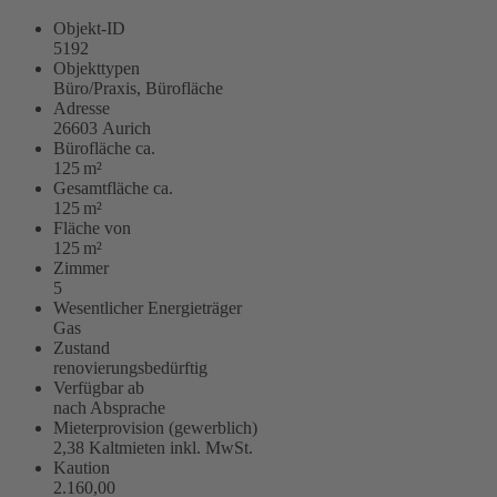
Objekt-ID
5192
Objekttypen
Büro/Praxis, Bürofläche
Adresse
26603 Aurich
Bürofläche ca.
125 m²
Gesamtfläche ca.
125 m²
Fläche von
125 m²
Zimmer
5
Wesentlicher Energieträger
Gas
Zustand
renovierungsbedürftig
Verfügbar ab
nach Absprache
Mieter­provision (gewerblich)
2,38 Kaltmieten inkl. MwSt.
Kaution
2.160,00