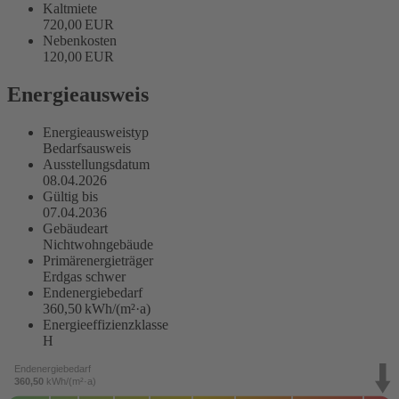
Kaltmiete
720,00 EUR
Nebenkosten
120,00 EUR
Energieausweis
Energieausweistyp
Bedarfs­ausweis
Ausstellungsdatum
08.04.2026
Gültig bis
07.04.2036
Gebäudeart
Nichtwohngebäude
Primärenergieträger
Erdgas schwer
Endenergie­bedarf
360,50 kWh/(m²·a)
Energie­effizienz­klasse
H
Endenergiebedarf
360,50
kWh/(m²·a)