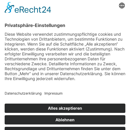
Contact Us
Use the form below to contact us!
I consent to the
GDPR Terms
Send
Compare Listings
Compare
×